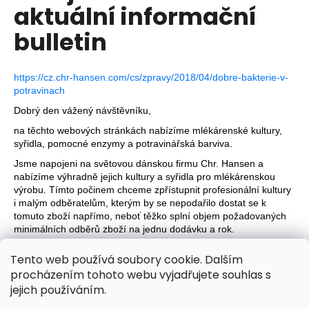
u
aktuální informační
a
l
j
bulletin
í
t
t
u
https://cz.chr-hansen.com/cs/zpravy/2018/04/dobre-bakterie-v-
?
potravinach
r
Dobrý den vážený návštěvníku,
y
na těchto webových stránkách nabízíme mlékárenské kultury,
syřidla, pomocné enzymy a potravinářská barviva.
,
HLEDAT
Jsme napojeni na světovou dánskou firmu Chr. Hansen a
nabízíme výhradně jejich kultury a syřidla pro mlékárenskou
n
výrobu. Tímto počinem chceme zpřístupnit profesionální kultury
i malým odběratelům, kterým by se nepodařilo dostat se k
í
tomuto zboží napřímo, neboť těžko splní objem požadovaných
D
minimálních odběrů zboží na jednu dodávku a rok.
ž
o
p
Vlastní sklad zboží a naši firmu najdete v budově Mlénárny
e
Tento web používá soubory cookie. Dalším
o
Polná
.
procházením tohoto webu vyjadřujete souhlas s
r
j
Těšíme se na Vaše objednávky - Mléku zdar a sýrům zvláště!
jejich používáním.
u