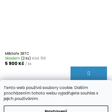
č
u
j
e
m
e
MilkSafe 3BTC
Skladem
(2 ks)
Kód:
159
5 900 Kč
/ ks
Tento web používá soubory cookie. Dalším
procházením tohoto webu vyjadřujete souhlas s
jejich používáním.
2
položek celkem
O
v
Nastavení