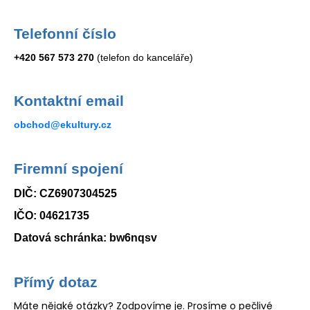
a
j
Telefonní číslo
í
+420 567 573 270
(telefon do kanceláře)
t
?
Kontaktní email
obchod@ekultury.cz
HLEDAT
Firemní spojení
DIČ:
CZ6907304525
IČO: 04621735
D
o
Datová schránka: bw6nqsv
p
o
r
Přímý dotaz
u
Máte nějaké otázky? Zodpovíme je. Prosíme o pečlivé