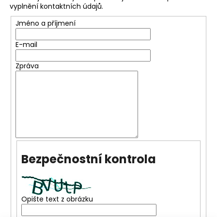
č
vyplnění kontaktních údajů.
u
j
Jméno a příjmení
e
m
E-mail
e
Zpráva
Bezpečnostní kontrola
Opište text z obrázku