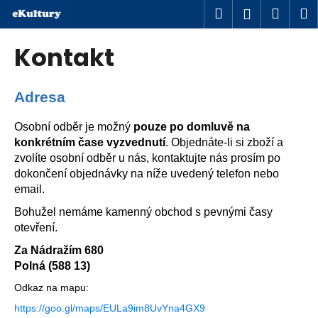
K
Přejít
Hledat
Náku
M
Přihlášen
na
o
obsah
Zpět
Zpět
košík
š
Kontakt
í
C
k
o
Adresa
p
Osobní odběr je možný
pouze po domluvě na
o
konkrétním čase vyzvednutí
. Objednáte-li si zboží a
t
zvolíte osobní odběr u nás, kontaktujte nás prosím po
ř
dokončení objednávky na níže uvedený telefon nebo
e
email.
b
Bohužel nemáme kamenný obchod s pevnými časy
u
otevření.
j
Za Nádražím 680
e
Polná (588 13)
t
Odkaz na mapu:
e
https://goo.gl/maps/EULa9im8UvYna4GX9
n